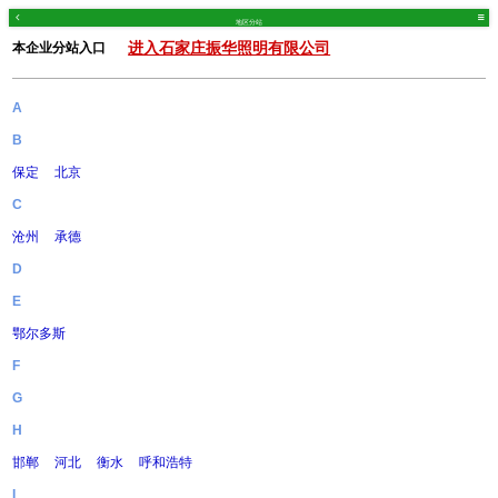
地区分站
进入石家庄振华照明有限公司
本企业分站入口
A
B
保定
北京
C
沧州
承德
D
E
鄂尔多斯
F
G
H
邯郸
河北
衡水
呼和浩特
I