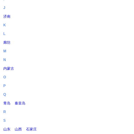
J
济南
K
L
廊坊
M
N
内蒙古
O
P
Q
青岛
秦皇岛
R
S
山东
山西
石家庄